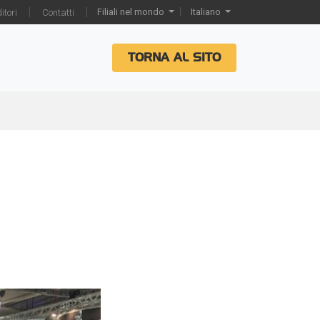
Filiali nel mondo
Italiano
itori
Contatti
TORNA AL SITO