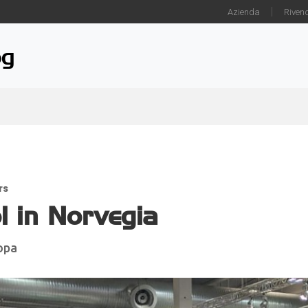
Azienda
Rivend
og
rs
l in Norvegia
ropa